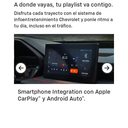
A donde vayas, tu playlist va contigo.
Disfruta cada trayecto con el sistema de
infoentretenimiento Chevrolet y ponle ritmo a
tu día, incluso en el tráfico.
pple
Clúster configurable de 7".
3 p