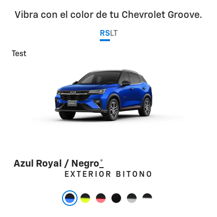
Vibra con el color de tu Chevrolet Groove.
RS
LT
Test
Azul Royal / Negro
*
Test
Test
Test
Test
Test
EXTERIOR BITONO